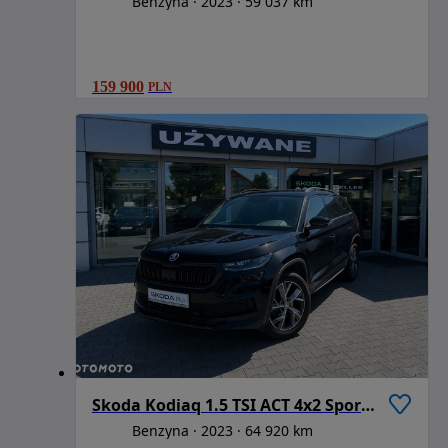
Benzyna
2023
59 037 km
159 900
PLN
Skoda Kodiaq 1.5 TSI ACT 4x2 Sportline DSG 7os
Benzyna
2023
64 920 km